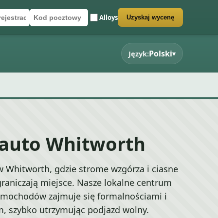
Alloys
Uzyskaj wycenę
rejestracyjny
cztowy
rmularz wyceny
Polski
Język:
▾
 auto Whitworth
 Whitworth, gdzie strome wzgórza i ciasne
raniczają miejsce. Nasze lokalne centrum
amochodów zajmuje się formalnościami i
, szybko utrzymując podjazd wolny.