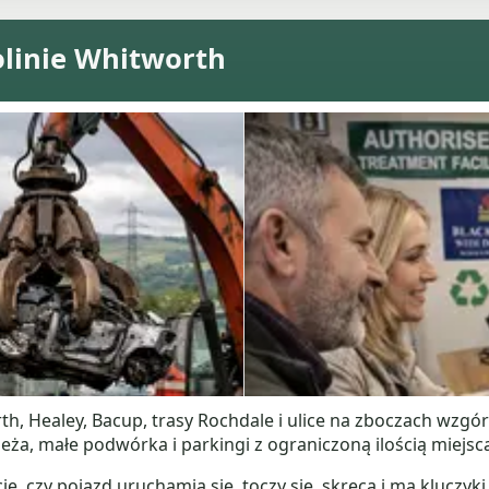
olinie Whitworth
rth, Healey, Bacup, trasy Rochdale i ulice na zboczach wzg
zeża, małe podwórka i parkingi z ograniczoną ilością miejsc
, czy pojazd uruchamia się, toczy się, skręca i ma kluczyk