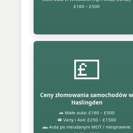
£160 – £500
💷
Ceny złomowania samochodów 
Haslingden
🚗 Małe auta: £160 – £500
🚐 Vany i 4x4: £250 – £1500
🛻 Auta po nieudanym MOT / niesprawne: