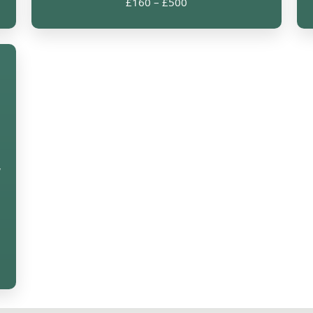
£160 – £500
w