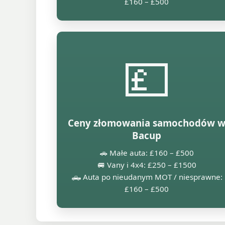
£160 – £500
💷
Ceny złomowania samochodów 
Bacup
🚗 Małe auta: £160 – £500
🚐 Vany i 4x4: £250 – £1500
🛻 Auta po nieudanym MOT / niesprawne:
£160 – £500