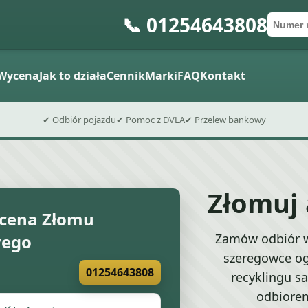
📞 01254643808
Numer 
Kod po
Wyślij fo
Wycena
Jak to działa
Cennik
Marki
FAQ
Kontakt
✔ Odbiór pojazdu
✔ Pomoc z DVLA
✔ Przelew bankowy
Złomuj
cena Złomu
ego
Zamów odbiór w
szeregowce og
01254643808
recyklingu s
odbiorem