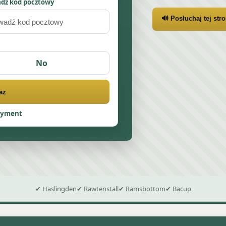
dź kod pocztowy
🔊 Posłuchaj tej str
No
az
ayment
✔ Haslingden
✔ Rawtenstall
✔ Ramsbottom
✔ Bacup