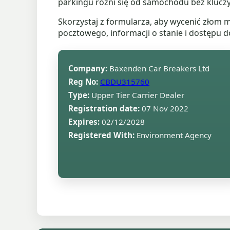
parkingu różni się od samochodu bez kluczy
Skorzystaj z formularza, aby wycenić złom 
pocztowego, informacji o stanie i dostępu do
Company:
Baxenden Car Breakers Ltd
Reg No:
CBDU315760
Type:
Upper Tier Carrier Dealer
Registration date:
07 Nov 2022
Expires:
02/12/2028
Registered With:
Environment Agency