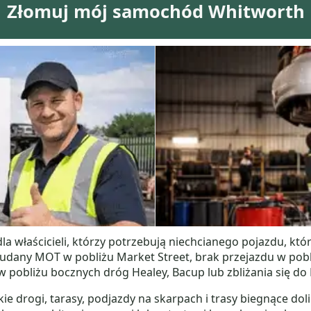
Złomuj mój samochód Whitworth
a właścicieli, którzy potrzebują niechcianego pojazdu, któ
ieudany MOT w pobliżu Market Street, brak przejazdu w po
 pobliżu bocznych dróg Healey, Bacup lub zbliżania się do
ie drogi, tarasy, podjazdy na skarpach i trasy biegnące do