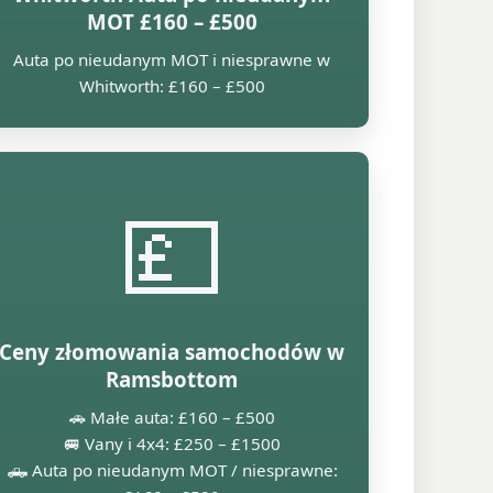
MOT £160 – £500
Auta po nieudanym MOT i niesprawne w
Whitworth: £160 – £500
💷
Ceny złomowania samochodów w
Ramsbottom
🚗 Małe auta: £160 – £500
🚐 Vany i 4x4: £250 – £1500
🛻 Auta po nieudanym MOT / niesprawne: