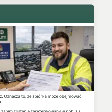
órz. Oznacza to, że zbiórka może obejmować
a.
i, zanim zostanie zarezerwowany w pobliżu