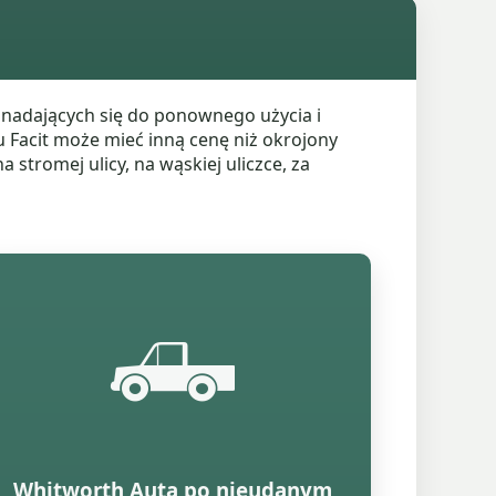
nadających się do ponownego użycia i
u Facit może mieć inną cenę niż okrojony
stromej ulicy, na wąskiej uliczce, za
🛻
Whitworth Auta po nieudanym