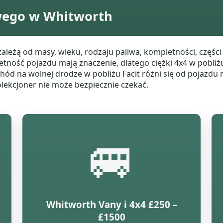
wego w Whitworth
żą od masy, wieku, rodzaju paliwa, kompletności, części 
letność pojazdu mają znaczenie, dlatego ciężki 4x4 w pobliż
d na wolnej drodze w pobliżu Facit różni się od pojazdu na 
lekcjoner nie może bezpiecznie czekać.
🚐
Whitworth Vany i 4x4 £250 –
£1500