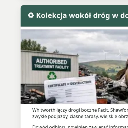
♻️ Kolekcja wokół dróg w d
Whitworth łączy drogi boczne Facit, Shawfo
zwykłe podjazdy, ciasne tarasy, wiejskie obr
Dowód odbioru powinien zawierać informację