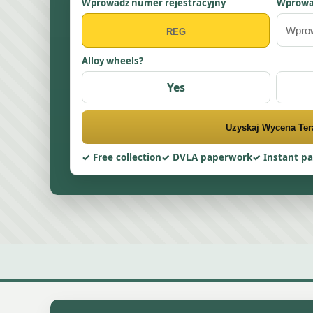
Wprowadź numer rejestracyjny
Wprowa
Alloy wheels?
Yes
Uzyskaj Wycena Ter
Free collection
DVLA paperwork
Instant p