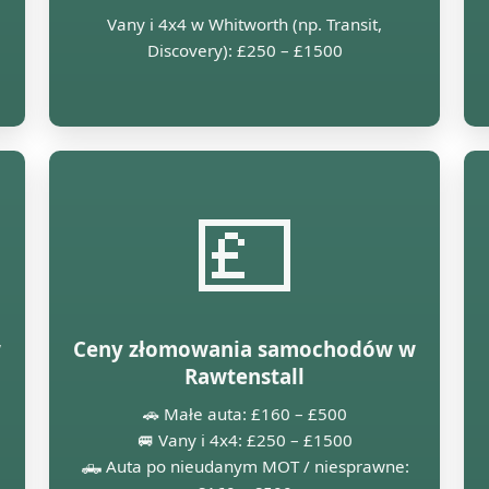
Vany i 4x4 w Whitworth (np. Transit,
Discovery): £250 – £1500
💷
w
Ceny złomowania samochodów w
Rawtenstall
🚗 Małe auta: £160 – £500
🚐 Vany i 4x4: £250 – £1500
🛻 Auta po nieudanym MOT / niesprawne: