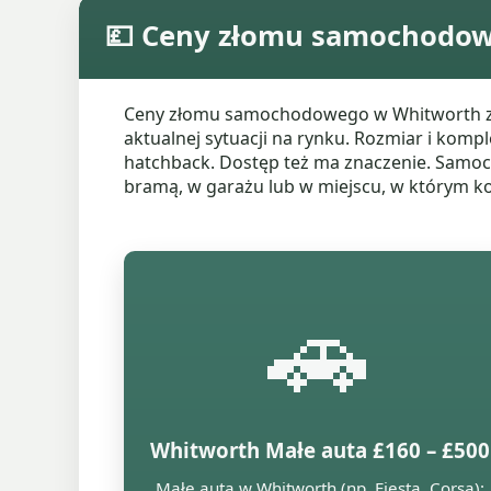
💷 Ceny złomu samochodo
Ceny złomu samochodowego w Whitworth zale
aktualnej sytuacji na rynku. Rozmiar i komp
hatchback. Dostęp też ma znaczenie. Samochó
bramą, w garażu lub w miejscu, w którym ko
🚗
Whitworth Małe auta £160 – £500
Małe auta w Whitworth (np. Fiesta, Corsa):